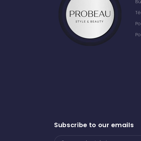
B
Té
Po
Po
Subscribe to our emails