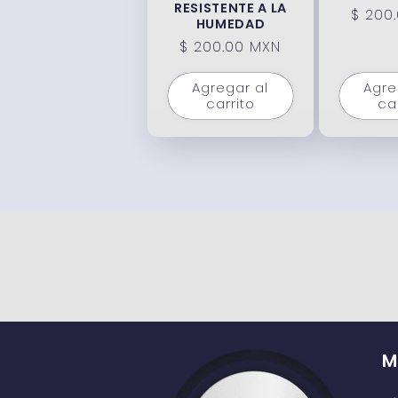
RESISTENTE A LA
Preci
$ 200
HUMEDAD
habit
Precio
$ 200.00 MXN
habitual
Agregar al
Agre
carrito
ca
M