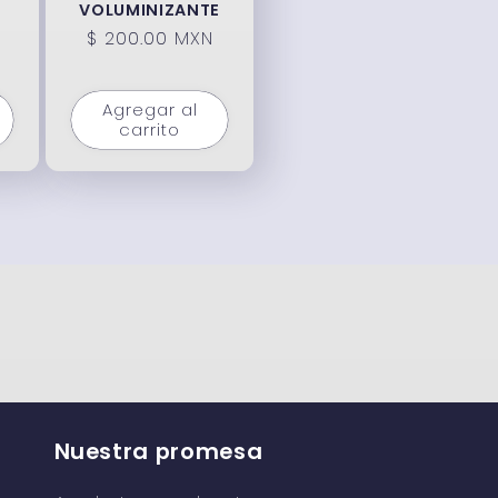
VOLUMINIZANTE
Precio
$ 200.00 MXN
habitual
Agregar al
carrito
Nuestra promesa