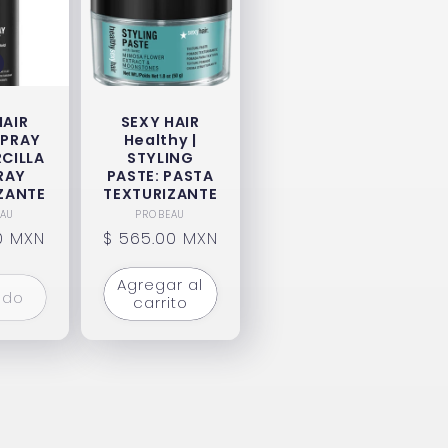
HAIR
SEXY HAIR
 SPRAY
Healthy |
RCILLA
STYLING
RAY
PASTE: PASTA
ZANTE
TEXTURIZANTE
roveedor:
Proveedor:
AU
PROBEAU
0 MXN
Precio
$ 565.00 MXN
l
habitual
Agregar al
ado
carrito