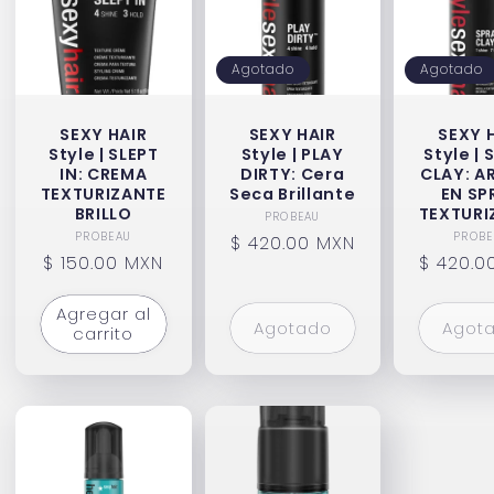
Agotado
Agotado
SEXY HAIR
SEXY HAIR
SEXY 
Style | SLEPT
Style | PLAY
Style |
IN: CREMA
DIRTY: Cera
CLAY: A
TEXTURIZANTE
Seca Brillante
EN SP
BRILLO
TEXTURI
Proveedor:
PROBEAU
Proveedor:
P
PROBEAU
PROBE
Precio
$ 420.00 MXN
Precio
$ 150.00 MXN
Precio
$ 420.0
habitual
habitual
habitua
Agregar al
Agotado
Agot
carrito