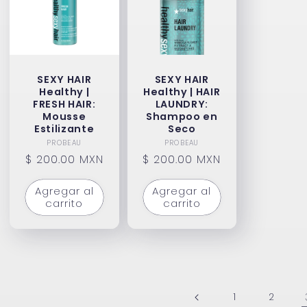
SEXY HAIR
SEXY HAIR
Healthy |
Healthy | HAIR
FRESH HAIR:
LAUNDRY:
Mousse
Shampoo en
Estilizante
Seco
Proveedor:
Proveedor:
PROBEAU
PROBEAU
Precio
$ 200.00 MXN
Precio
$ 200.00 MXN
habitual
habitual
Agregar al
Agregar al
carrito
carrito
1
2