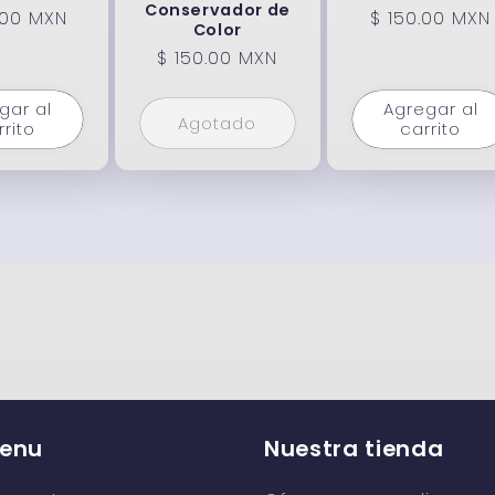
Conservador de
o
.00 MXN
Precio
$ 150.00 MXN
Color
ual
habitual
Precio
$ 150.00 MXN
habitual
gar al
Agregar al
Agotado
rrito
carrito
enu
Nuestra tienda